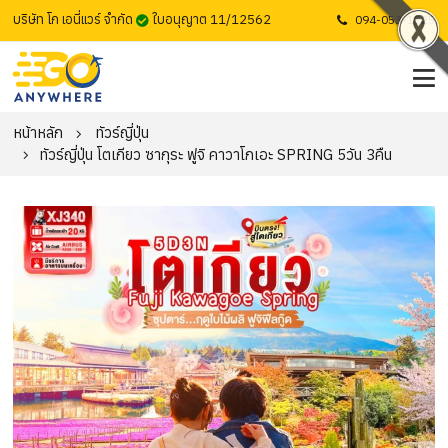
บริษัท โก เอนี่แวร์ จำกัด
ใบอนุญาต 11/12562
094-053-1725
หน้าหลัก
ทัวร์ญี่ปุ่น
ทัวร์ญี่ปุ่น โตเกียว ซากุระ ฟูจิ คาวาโกเอะ SPRING 5วัน 3คืน