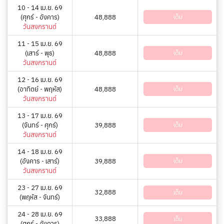
10 - 14 เม.ย. 69
(ศุกร์ - อังคาร)
48,888
เต็ม
วันสงกรานต์
11 - 15 เม.ย. 69
(เสาร์ - พุธ)
48,888
เต็ม
วันสงกรานต์
12 - 16 เม.ย. 69
(อาทิตย์ - พฤหัส)
48,888
เต็ม
วันสงกรานต์
13 - 17 เม.ย. 69
(จันทร์ - ศุกร์)
39,888
เต็ม
วันสงกรานต์
14 - 18 เม.ย. 69
(อังคาร - เสาร์)
39,888
เต็ม
วันสงกรานต์
23 - 27 เม.ย. 69
32,888
เต็ม
(พฤหัส - จันทร์)
24 - 28 เม.ย. 69
33,888
เต็ม
(ศุกร์ - อังคาร)