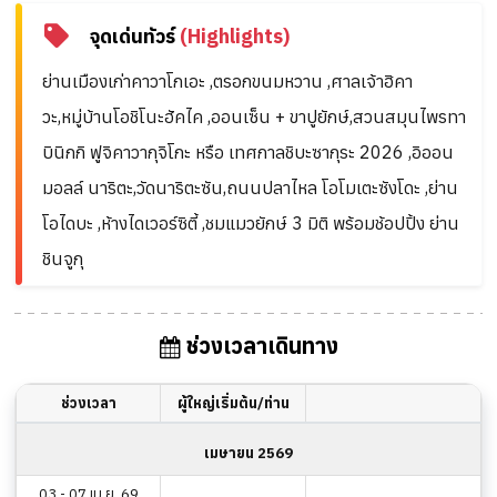
จุดเด่นทัวร์
(Highlights)
ย่านเมืองเก่าคาวาโกเอะ ,ตรอกขนมหวาน ,ศาลเจ้าฮิคา
วะ,หมู่บ้านโอชิโนะฮัคไค ,ออนเซ็น + ขาปูยักษ์,สวนสมุนไพรทา
บินิกกิ ฟูจิคาวากุจิโกะ หรือ เทศกาลชิบะซากุระ 2026 ,อิออน
มอลล์ นาริตะ,วัดนาริตะซัน,ถนนปลาไหล โอโมเตะซังโดะ ,ย่าน
โอไดบะ ,ห้างไดเวอร์ซิตี้ ,ชมแมวยักษ์ 3 มิติ พร้อมช้อปปิ้ง ย่าน
ชินจูกุ
ช่วงเวลาเดินทาง
ช่วงเวลา
ผู้ใหญ่เริ่มต้น/ท่าน
เมษายน 2569
03 - 07 เม.ย. 69