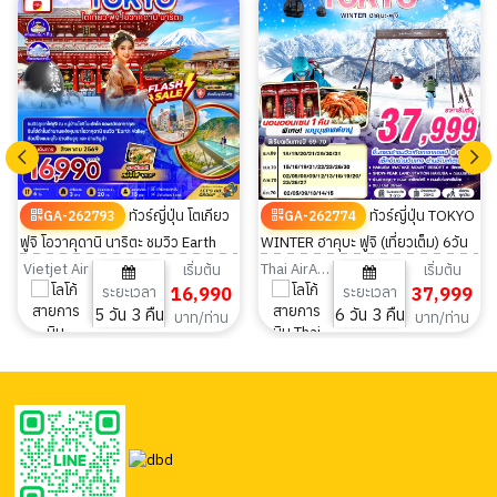
ทัวร์ญี่ปุ่น โตเกียว
ทัวร์ญี่ปุ่น TOKYO
GA-262793
GA-262774
ฟูจิ โอวาคุดานิ นาริตะ ชมวิว Earth
WINTER ฮาคุบะ ฟูจิ (เที่ยวเต็ม) 6วัน
Valley 5วัน 3คืน
3คืน
Vietjet Air
Thai AirAsia X
เริ่มต้น
เริ่มต้น
ระยะเวลา
16,990
ระยะเวลา
37,999
5 วัน 3 คืน
6 วัน 3 คืน
บาท/ท่าน
บาท/ท่าน