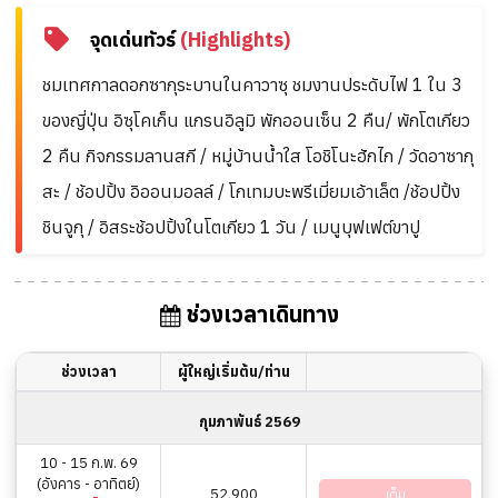
จุดเด่นทัวร์
(Highlights)
ชมเทศกาลดอกซากุระบานในคาวาซุ ชมงานประดับไฟ 1 ใน 3
ของญี่ปุ่น อิซุโคเก็น แกรนอิลูมิ พักออนเซ็น 2 คืน/ พักโตเกียว
2 คืน กิจกรรมลานสกี / หมู่บ้านน้ำใส โอชิโนะฮักไก / วัดอาซากุ
สะ / ช้อปปิ้ง อิออนมอลล์ / โกเทมบะพรีเมี่ยมเอ้าเล็ต /ช้อปปิ้ง
ชินจูกุ / อิสระช้อปปิ้งในโตเกียว 1 วัน / เมนูบุฟเฟต์ขาปู
ช่วงเวลาเดินทาง
ช่วงเวลา
ผู้ใหญ่เริ่มต้น/ท่าน
กุมภาพันธ์ 2569
10 - 15 ก.พ. 69
(อังคาร - อาทิตย์)
52,900
เต็ม