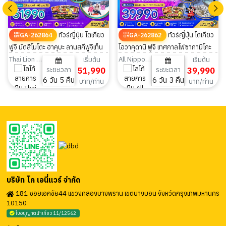
ทัวร์ญี่ปุ่น โตเกียว
ทัวร์ญี่ปุ่น โตเกียว
GA-262864
GA-262862
ฟูจิ มัตสึโมโตะ ฮาคุบะ ลานสกีฟูจิเท็น
โอวาคุดานิ ฟูจิ เทศกาลไฟซากามิโกะ
ขึ้นกระะเช้าอิวาทาเกะ 6วัน 5คืน
ลานสกีฟูจิเท็น (ฟรีเดย์ 1วัน) 6วัน
Thai Lion Air
All Nippon Airways
เริ่มต้น
เริ่มต้น
ระยะเวลา
51,990
ระยะเวลา
39,990
3คืน
6 วัน 5 คืน
6 วัน 3 คืน
บาท/ท่าน
บาท/ท่าน
บริษัท โก เอนี่แวร์ จำกัด
181 ซอยเอกชัย44 แขวงคลองบางพราน เขตบางบอน จังหวัดกรุงเทพมหานคร
10150
ใบอนุญาตนำเที่ยว 11/12562