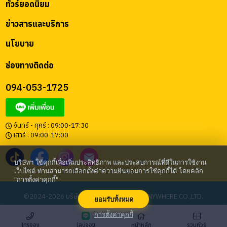
ทัวร์ยอดนิยม
ข่าวสารและบริการ
นโยบาย
ช่องทางติดต่อ
094-053-1725
จันทร์ - ศุกร์ : 09:00-17:30
เสาร์ : 09:00-17:00
บริษัทฯ ใช้คุกกี้เพื่อเพิ่มประสิทธิภาพ และประสบการณ์ที่ดีในการใช้งาน
เว็บไซต์ ท่านสามารถเลือกตั้งค่าความยินยอมการใช้คุกกี้ได้ โดยคลิก
"การตั้งค่าคุกกี้"
©2024-2026 บริษัท โก เอนี่แวร์ จำกัด | GO ANYWHERE CO.,LTD.
ยอมรับทั้งหมด
การตั้งค่าคุกกี้
โทรจอง
หน้าหลัก
ไลน์จอง
รวมทัวร์