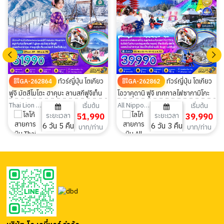
ทัวร์ญี่ปุ่น โตเกียว
ทัวร์ญี่ปุ่น โตเกียว
GA-262864
GA-262862
ฟูจิ มัตสึโมโตะ ฮาคุบะ ลานสกีฟูจิเท็น
โอวาคุดานิ ฟูจิ เทศกาลไฟซากามิโกะ
ขึ้นกระะเช้าอิวาทาเกะ 6วัน 5คืน
ลานสกีฟูจิเท็น (ฟรีเดย์ 1วัน) 6วัน
Thai Lion Air
All Nippon Airways
เริ่มต้น
เริ่มต้น
ระยะเวลา
51,990
ระยะเวลา
39,990
3คืน
6 วัน 5 คืน
6 วัน 3 คืน
บาท/ท่าน
บาท/ท่าน