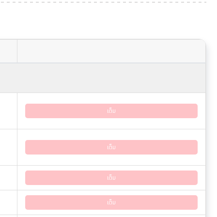
เต็ม
เต็ม
เต็ม
เต็ม