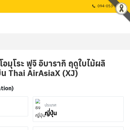
094-053-1725
 โอมุโระ ฟูจิ อิบารากิ ฤดูใบไม้ผลิ
บิน Thai AirAsiaX (XJ)
ation)
ประเทศ
ญี่ปุ่น