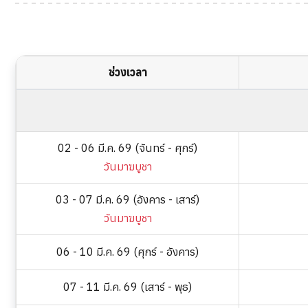
ช่วงเวลา
02 - 06 มี.ค. 69 (จันทร์ - ศุกร์)
วันมาฆบูชา
03 - 07 มี.ค. 69 (อังคาร - เสาร์)
วันมาฆบูชา
06 - 10 มี.ค. 69 (ศุกร์ - อังคาร)
07 - 11 มี.ค. 69 (เสาร์ - พุธ)