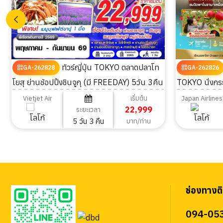
ทัวร์ญี่ปุ่น TOKYO ตลาดปลาโท
GA-262828
GA-262826
โยสุ ย่านช้อปปิ้งชินจูกุ (มี FREEDAY) 5วัน 3คืน
TOKYO นั่งกระ
เริ่มต้น
Vietjet Air
Japan Airlines
22,999
ระยะเวลา
5 วัน 3 คืน
บาท/ท่าน
ช่องทางติ
094-05