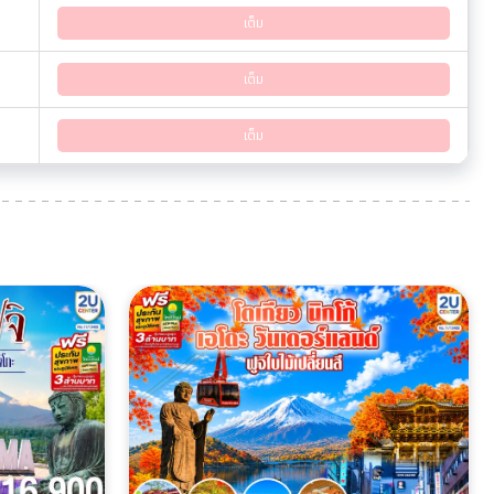
เต็ม
เต็ม
เต็ม