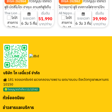
ทัวร์ญี่ปุ่น โตเกียว
ทัวร์ญี่ปุ่น โตเกียว
GA-262864
GA-262862
ฟูจิ มัตสึโมโตะ ฮาคุบะ ลานสกีฟูจิเท็น
โอวาคุดานิ ฟูจิ เทศกาลไฟซากามิโกะ
ขึ้นกระะเช้าอิวาทาเกะ 6วัน 5คืน
ลานสกีฟูจิเท็น (ฟรีเดย์ 1วัน) 6วัน
Thai Lion Air
All Nippon Airways
เริ่มต้น
เริ่มต้น
ระยะเวลา
51,990
ระยะเวลา
39,990
3คืน
6 วัน 5 คืน
6 วัน 3 คืน
บาท/ท่าน
บาท/ท่าน
บริษัท โก เอนี่แวร์ จำกัด
181 ซอยเอกชัย44 แขวงคลองบางพราน เขตบางบอน จังหวัดกรุงเทพมหานคร
10150
ใบอนุญาตนำเที่ยว 11/12562
ทัวร์ยอดนิยม
ข่าวสารและบริการ