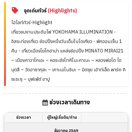
จุดเด่นทัวร์
(Highlights)
ไฮไลท์ทัวร์-Highlight
เที่ยวชมงานประดับไฟ YOKOHAMA ILLUMINATION -
อิสระท่องเที่ยว ช้อปปิ้งหนึ่งวันเต็มในโตเกียว - พักออนเซ็น 1
คืน - เที่ยวเมืองโยโกฮาม่า แหล่งช้อปปิ้ง MINATO MIRAI21
– เมืองคาวาโกเอะ – หอระฆังโทคิโนะคาเนะ – หลวงพ่อโต ได
บุตสึ – วัดอาซากุสะ – เกาะเอโนชิมะ – มิตซุย เอ้าท์เล็ต พาร์ค คิ
ซะระซุ – บุฟเฟ่ต์ ขาปู
ช่วงเวลาเดินทาง
ช่วงเวลา
ผู้ใหญ่เริ่มต้น/ท่าน
ธันวาคม 2569