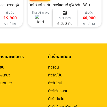
คุระ คาวากุจิ
นิกโก้ เอโดะ วันเดอร์แลนด์ ฟูจิ 6วัน 3คืน
เริ่มต้น
เริ่มต้น
Thai Airways
19,900
46,900
ระยะเวลา
6 วัน 3 คืน
บาท/ท่าน
บาท/ท่าน
สารและบริการ
ทัวร์ยอดนิยม
ั่น
ทัวร์จีน
องเที่ยว
ทัวร์ญี่ปุ่น
านกับเรา
ทัวร์ยุโรป
ทัวร์เวียดนาม
ทัวร์ไต้หวัน
ทัวร์สวิตเซอร์แลนด์