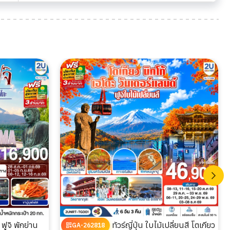
ทัวร์ญี่ปุ่น ใบไม้เปลี่ยนสี โตเกียว
GA-262818