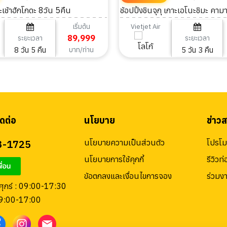
เช้าฮักโกดะ 8วัน 5คืน
ช้อปปิ้งชินจุกุ เกาะเอโนะชิมะ คามา
โกะ 5 วัน 3 คืน
เริ่มต้น
Vietjet Air
89,999
ระยะเวลา
ระยะเวลา
8 วัน 5 คืน
5 วัน 3 คืน
บาท/ท่าน
ดต่อ
นโยบาย
ข่าว
3-1725
นโยบายความเป็นส่วนตัว
โปรโมช
นโยบายการใช้คุกกี้
รีวิวท่
ข้อตกลงและเงื่อนไขการจอง
ร่วมง
 ศุกร์ : 09:00-17:30
09:00-17:00