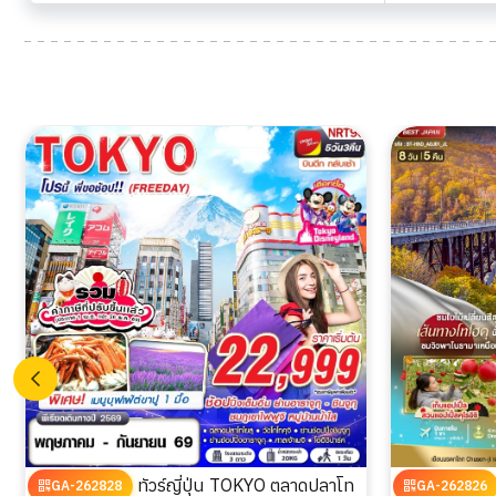
ทัวร์ญี่ปุ่น TOKYO ตลาดปลาโท
GA-262828
GA-262826