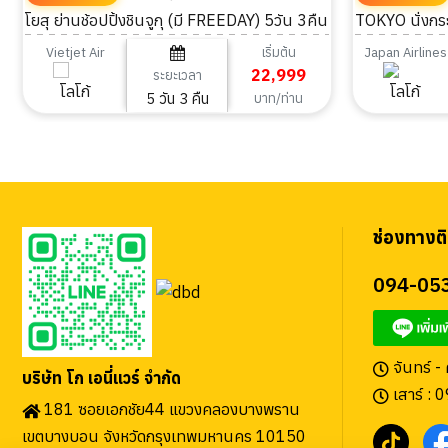
โยสุ ย่านช้อปปิ้งชินจูกุ (มี FREEDAY) 5วัน 3คืน
TOKYO นั่งกระ
เริ่มต้น
Vietjet Air
Japan Airlines
22,999
ระยะเวลา
5 วัน 3 คืน
บาท/ท่าน
ช่องทางติ
094-05
จันทร์ -
บริษัท โก เอนี่แวร์ จำกัด
เสาร์ : 
181 ซอยเอกชัย44 แขวงคลองบางพราน
เขตบางบอน จังหวัดกรุงเทพมหานคร 10150