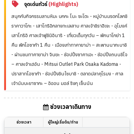
จุดเด่นทัวร์
(Highlights)
สนุกกับกิจกรรมลานหิมะ บกกะ โนะ ซะโตะ - หมู่บ้านมรดกโลกชิ
ราคาวาโกะ - เสาโทริอิกลางทะเลสาบ ศาลเจ้าชิราฮิเงะ - อุโมงค์
เสาโทริอิ ศาลเจ้าฟูชิมิอินาริ - เที่ยวเต็มทุกวัน – พักนาโกย่า 1
คืน พักโอซาก้า 1 คืน - เมืองเก่าทาคายาม่า – สะพานนากะบาชิ
- ผ่านชมทาคายาม่า จินยะ - ช้อปปิ้งซาคาเอะ - ช้อปปิ้งถนนชิโจ
– ศาลเจ้าเฮอัน - Mitsui Outlet Park Osaka Kadoma -
ปราสาทโอซาก้า - ช้อปปิ้งชินไซบาชิ - ตลาดปลาคุโรมง - ศาล
เจ้านัมบะยาซากะ – อิออน มอล์ ริงกุ เซ็นนัน
ช่วงเวลาเดินทาง
ช่วงเวลา
ผู้ใหญ่เริ่มต้น/ท่าน