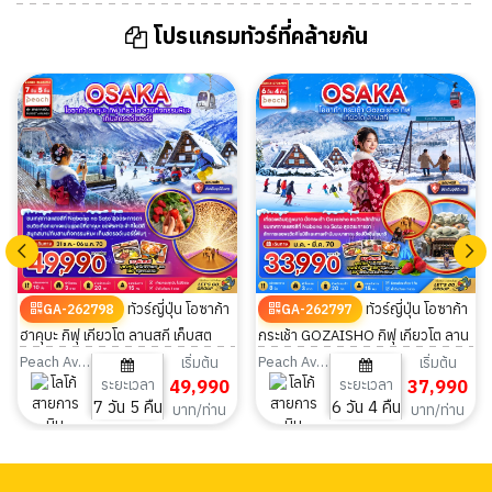
โปรแกรมทัวร์ที่คล้ายกัน
ทัวร์ญี่ปุ่น โอซาก้า
ทัวร์ญี่ปุ่น โอซาก้า
GA-262798
GA-262797
ฮาคุบะ กิฟุ เกียวโต ลานสกี เก็บสต
กระเช้า GOZAISHO กิฟุ เกียวโต ลาน
รอว์เบอร์รี่ (เที่ยวครบ) 7วัน 5คืน
สกี (มีฟรีเดย์ 1 วัน) 6วัน 4คืน
Peach Aviation
Peach Aviation
เริ่มต้น
เริ่มต้น
ระยะเวลา
49,990
ระยะเวลา
37,990
7 วัน 5 คืน
6 วัน 4 คืน
บาท/ท่าน
บาท/ท่าน