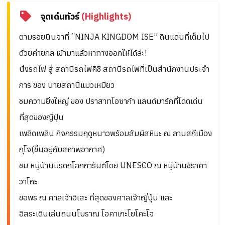
จุดเด่นทัวร์
(Highlights)
ตามรอยนินจาที่ “NINJA KINGDOM ISE” ดินแดนที่เต็มไป
ด้วยค่ายกล เข้ามาแล้วหาทางออกให้ได้ล่ะ!
นั่งรถไฟ สู่ สถานีรถไฟคิชิ สถานีรถไฟที่เป็นสำนักงานประจำ
การ ของ นายสถานีแมวเหมียว
ชมความยิ่งใหญ่ ของ ปราสาทโอซาก้า แลนด์มาร์กที่โดดเด่น
ที่สุดของญี่ปุ่น
เพลิดเพลิน กิจกรรมฤดูหนาวพร้อมสัมผัสหิมะ ณ ลานสกีเมือง
กุโจ(ขึ้นอยู่กับสภาพอากาศ)
ชม หมู่บ้านมรดกโลกการันตีโดย UNESCO ณ หมู่บ้านชิราคา
วาโกะ
ขอพร ณ ศาลเจ้าอิเสะ ที่สุดของศาลเจ้าญี่ปุ่น และ
อิสระเดินเล่นถนนโบราณ โอคาเกะโยโคะโจ