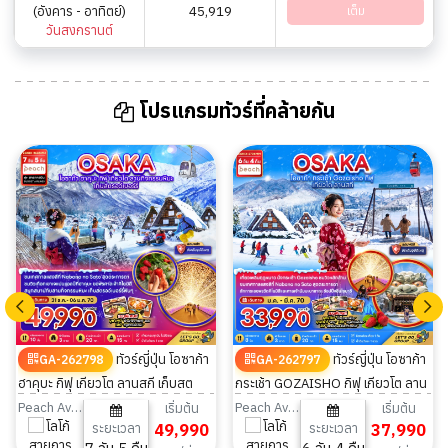
(อังคาร - อาทิตย์)
45,919
เต็ม
วันสงกรานต์
โปรแกรมทัวร์ที่คล้ายกัน
ทัวร์ญี่ปุ่น โอซาก้า
ทัวร์ญี่ปุ่น โอซาก้า
GA-262798
GA-262797
ฮาคุบะ กิฟุ เกียวโต ลานสกี เก็บสต
กระเช้า GOZAISHO กิฟุ เกียวโต ลาน
รอว์เบอร์รี่ (เที่ยวครบ) 7วัน 5คืน
สกี (มีฟรีเดย์ 1 วัน) 6วัน 4คืน
Peach Aviation
Peach Aviation
เริ่มต้น
เริ่มต้น
ระยะเวลา
49,990
ระยะเวลา
37,990