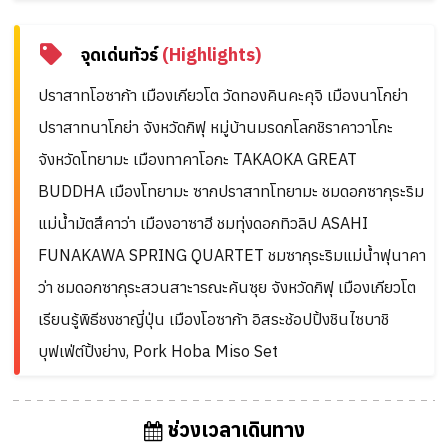
จุดเด่นทัวร์
(Highlights)
ปราสาทโอซาก้า เมืองเกียวโต วัดทองคินคะคุจิ เมืองนาโกย่า
ปราสาทนาโกย่า จังหวัดกิฟุ หมู่บ้านมรดกโลกชิราคาวาโกะ
จังหวัดโทยามะ เมืองทาคาโอกะ TAKAOKA GREAT
BUDDHA เมืองโทยามะ ซากปราสาทโทยามะ ชมดอกซากุระริม
แม่น้ำมัตสึคาว่า เมืองอาซาฮี ชมทุ่งดอกทิวลิป ASAHI
FUNAKAWA SPRING QUARTET ชมซากุระริมแม่น้ำฟุนาคา
ว่า ชมดอกซากุระสวนสาะารณะคันซุย จังหวัดกิฟุ เมืองเกียวโต
เรียนรู้พิธีชงชาญี่ปุ่น เมืองโอซาก้า อิสระช้อปปิ้งชินไซบาชิ
บุฟเฟ่ต์ปิ้งย่าง, Pork Hoba Miso Set
ช่วงเวลาเดินทาง