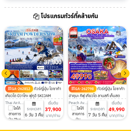
โปรแกรมทัวร์ที่คล้ายกัน
ทัวร์ญี่ปุ่น โอซาก้า
ทัวร์ญี่ปุ่น โอซาก้า
GA-262812
GA-262798
เกียวโต บิวาโกะ ฟุกุอิ SKIJAM
ฮาคุบะ กิฟุ เกียวโต ลานสกี เก็บสต
POWDER SNOW 6 วัน 3 คืน
รอว์เบอร์รี่ (เที่ยวครบ) 7วัน 5คืน
Thai AirAsia X
Peach Aviation
เริ่มต้น
เริ่มต้น
ระยะเวลา
37,900
ระยะเวลา
49,990
6 วัน 3 คืน
7 วัน 5 คืน
บาท/ท่าน
บาท/ท่าน