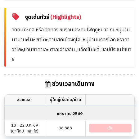
จุดเด่นทัวร์
(Highlights)
วัดคินคะคุจิ หรือ วัดทอง,ชมงานประดับไฟฤดูหนาว ณ หมู่บ้าน
นาบานะโนะ ซาโตะ,ลานสกีเมืองกุโจ ,หมู่บ้านมรดกโลก ชิราคา
วาโกะ,ย่านซาคาเอะ,ศาลเจ้าเฮอัน ,เเอ็กซ์โปซิตี้ ,ช้อปปิ้งชินไซบา
ชิ
ช่วงเวลาเดินทาง
ช่วงเวลา
ผู้ใหญ่เริ่มต้น/ท่าน
มกราคม 2569
18 - 22 ม.ค. 69
36,888
เต็ม
(อาทิตย์ - พฤหัส)