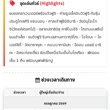
จุดเด่นทัวร์
(Highlights)
ชมดอกลาเวนเดอร์พร้อมวิวฟูจิ - ถ่ายรูปเช็คอินวิวฟูจิ กับซุ้ม
ประตูไทเซกิจิ แซนมอน - ศาลเจ้าฟูชิมิอินาริ - วัดมิมุโระโท
จิ(วัดแห่งดอกไม้) - ตลาดปลาชิมิสุ คาชิโนะอิจิ - โกเทมบะพรีเมี่
ยมเอ้าเล็ต - ชมวิวฟูจิ ริมทะเลสาบคาวากุจิโกะ - โอไดบะ – ได
เวอร์ซิตี้ - วัดอาซากุสะ – ถนนนากามิเสะ - อิออน มอลล์ นาริ
ตะ - อิสระท่องเที่ยว ช้อปปิ้งหนึ่งวันเต็มในโตเกียว - พักออน
เซ็น 1 คืน พร้อมบุฟเฟ่ต์ขาปู
ช่วงเวลาเดินทาง
ช่วงเวลา
ผู้ใหญ่เริ่มต้น/ท่าน
กรกฎาคม 2569