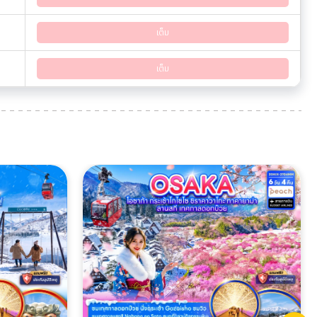
เต็ม
เต็ม