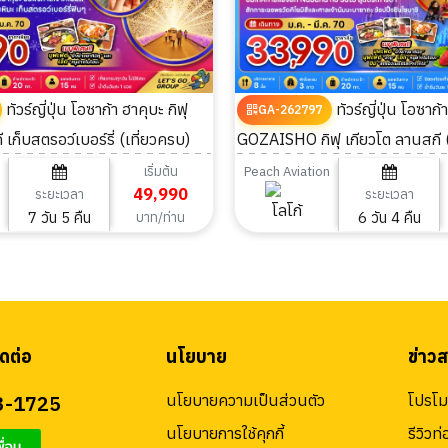
ทัวร์ญี่ปุ่น โอซาก้า ฮาคุบะ กิฟุ
ทัวร์ญี่ปุ่น โอซาก้า กระเช้า
GA-262797
 เก็บสตรอว์เบอร์รี่ (เที่ยวครบ)
GOZAISHO กิฟุ เกียวโต ลานสกี (
วัน) 6วัน 4คืน
เริ่มต้น
n
Peach Aviation
49,990
ระยะเวลา
ระยะเวลา
7 วัน 5 คืน
6 วัน 4 คืน
บาท/ท่าน
ดต่อ
นโยบาย
ข่าว
3-1725
นโยบายความเป็นส่วนตัว
โปรโมช
นโยบายการใช้คุกกี้
รีวิวท่