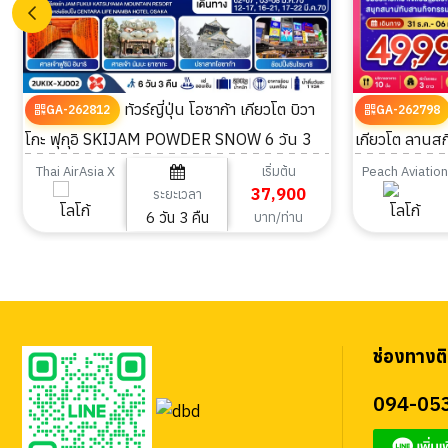
ทัวร์ญี่ปุ่น โอซาก้า เกียวโต บิวา
GA-262812
GA-262798
โกะ ฟุกุอิ SKIJAM POWDER SNOW 6 วัน 3
เกียวโต ลานสกี
คืน
7วัน 5คืน
เริ่มต้น
Thai AirAsia X
Peach Aviatio
37,900
ระยะเวลา
6 วัน 3 คืน
บาท/ท่าน
ช่องทางติ
094-05