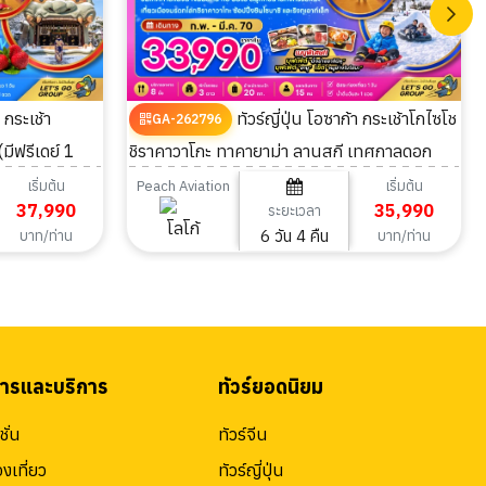
ทัวร์ญี่ปุ่น โอซาก้า กระเช้าโกไซโช
GA-262796
มีฟรีเดย์ 1
ชิราคาวาโกะ ทาคายาม่า ลานสกี เทศกาลดอก
บ๊วย (อิสระ 1 วัน) 6วัน 4คืน
เริ่มต้น
เริ่มต้น
Peach Aviation
37,990
35,990
ระยะเวลา
6 วัน 4 คืน
บาท/ท่าน
บาท/ท่าน
สารและบริการ
ทัวร์ยอดนิยม
ั่น
ทัวร์จีน
องเที่ยว
ทัวร์ญี่ปุ่น