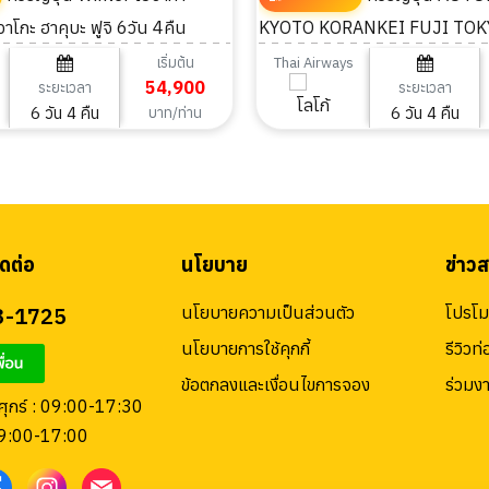
วาโกะ ฮาคุบะ ฟูจิ 6วัน 4คืน
KYOTO KORANKEI FUJI TOKY
เริ่มต้น
Thai Airways
54,900
ระยะเวลา
ระยะเวลา
6 วัน 4 คืน
6 วัน 4 คืน
บาท/ท่าน
ดต่อ
นโยบาย
ข่าว
3-1725
นโยบายความเป็นส่วนตัว
โปรโมช
นโยบายการใช้คุกกี้
รีวิวท่
ข้อตกลงและเงื่อนไขการจอง
ร่วมง
 ศุกร์ : 09:00-17:30
09:00-17:00