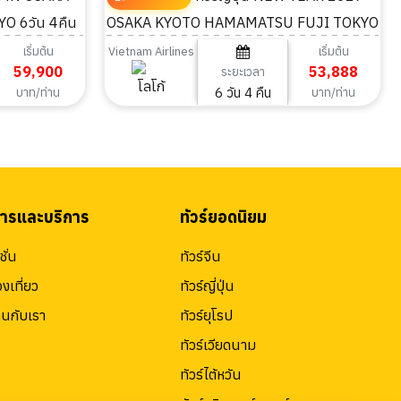
O 6วัน 4คืน
OSAKA KYOTO HAMAMATSU FUJI TOKYO
6วัน 4คืน
เริ่มต้น
เริ่มต้น
Vietnam Airlines
59,900
53,888
ระยะเวลา
6 วัน 4 คืน
บาท/ท่าน
บาท/ท่าน
สารและบริการ
ทัวร์ยอดนิยม
ั่น
ทัวร์จีน
องเที่ยว
ทัวร์ญี่ปุ่น
านกับเรา
ทัวร์ยุโรป
ทัวร์เวียดนาม
ทัวร์ไต้หวัน