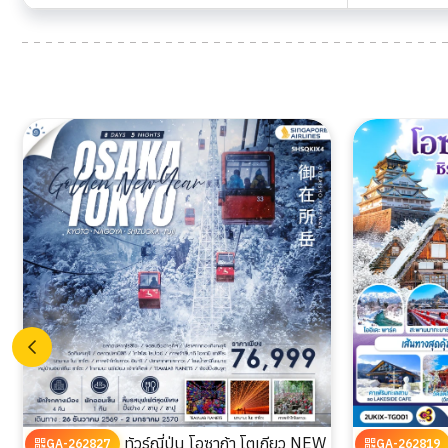
ทัวร์ญี่ปุ่น โอซาก้า โตเกียว NEW
GA-262827
GA-262819