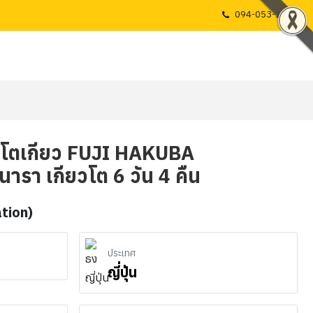
094-053-1725
ก้า โตเกียว FUJI HAKUBA
า เกียวโต 6 วัน 4 คืน
ation)
ประเทศ
ญี่ปุ่น