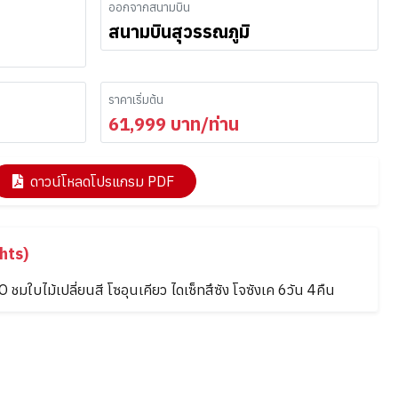
ออกจากสนามบิน
สนามบินสุวรรณภูมิ
ราคาเริ่มต้น
61,999
บาท/ท่าน
ดาวน์โหลดโปรแกรม PDF
hts)
ชมใบไม้เปลี่ยนสี โซอุนเคียว ไดเซ็ทสึซัง โจซังเค 6วัน 4คืน