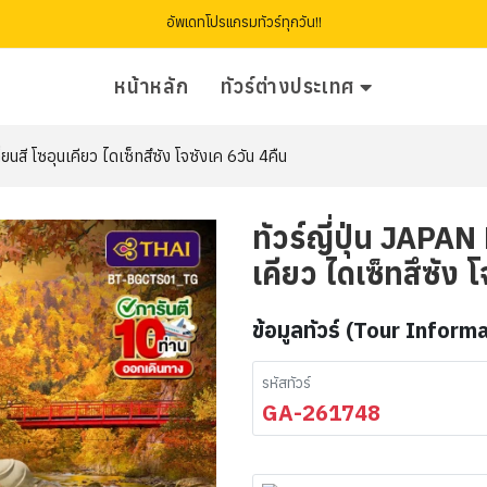
อัพเดทโปรแกรมทัวร์ทุกวัน!!
หน้าหลัก
ทัวร์ต่างประเทศ
สี โซอุนเคียว ไดเซ็ทสึซัง โจซังเค 6วัน 4คืน
ทัวร์ญี่ปุ่น JAPA
เคียว ไดเซ็ทสึซัง 
ข้อมูลทัวร์ (Tour Inform
รหัสทัวร์
GA-261748