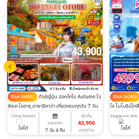
ทัวร์ญี่ปุ่น ฮอกไกโด Autumn โจ
GA-262821
GA-262810
ซังเค โอตารุ อาซาฮิคาว่า เที่ยวครบทุกวัน 7 วัน
โร โนโบริเบ็ทส
4 คืน
เริ่มต้น
China Airlines
Singapore Ai
43,900
ระยะเวลา
7 วัน 4 คืน
บาท/ท่าน