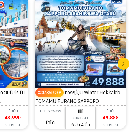
ทัวร์ญี่ปุ่น Winter Hokkaido
GA-262789
น
TOMAMU FURANO SAPPORO
ASAHIKAWA OTARU 6วัน 4คืน
เริ่มต้น
เริ่มต้น
Thai Airways
43,990
49,888
ระยะเวลา
6 วัน 4 คืน
บาท/ท่าน
บาท/ท่าน