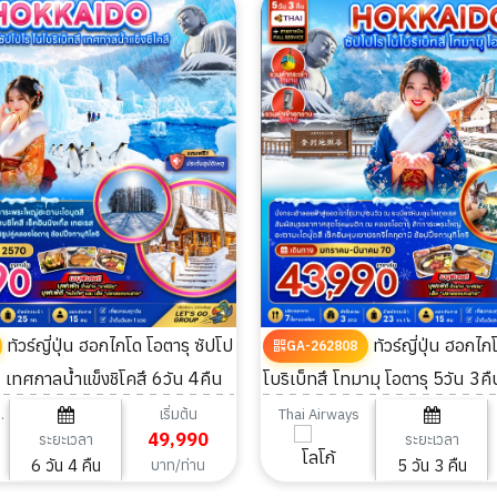
ทัวร์ญี่ปุ่น ฮอกไกโด โอตารุ ซัปโป
ทัวร์ญี่ปุ่น ฮอกไกโด ซัปโปโร โน
GA-262808
ึ เทศกาลน้ำแข็งชิโคสึ 6วัน 4คืน
โบริเบ็ทสึ โทมามุ โอตารุ 5วัน 3คื
เริ่มต้น
rlines
Thai Airways
49,990
ระยะเวลา
ระยะเวลา
6 วัน 4 คืน
5 วัน 3 คืน
บาท/ท่าน