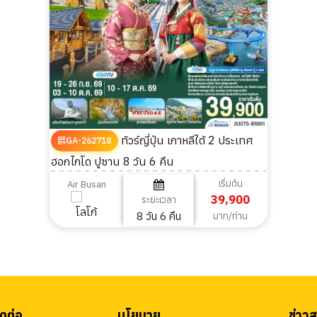
ทัวร์ญี่ปุ่น เกาหลีใต้ 2 ประเทศ
GA-262718
ฮอกไกโด ปูซาน 8 วัน 6 คืน
เริ่มต้น
Air Busan
39,900
ระยะเวลา
8 วัน 6 คืน
บาท/ท่าน
ดต่อ
นโยบาย
ข่าว