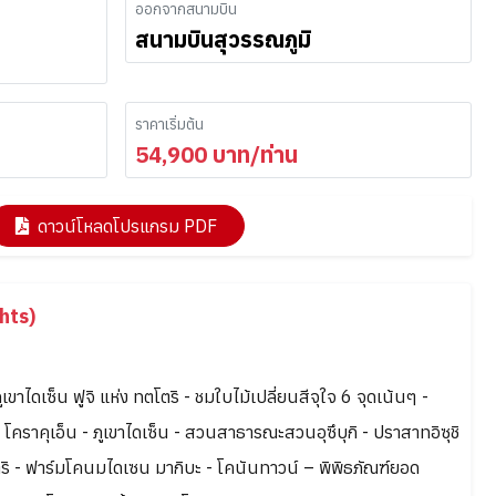
ออกจากสนามบิน
สนามบินสุวรรณภูมิ
ราคาเริ่มต้น
54,900
บาท/ท่าน
ดาวน์โหลดโปรแกรม PDF
hts)
ูเขาไดเซ็น ฟูจิ แห่ง ทตโตริ - ชมใบไม้เปลี่ยนสีจุใจ 6 จุดเน้นๆ -
คราคุเอ็น - ภูเขาไดเซ็น - สวนสาธารณะสวนอุซึบุกิ - ปราสาทอิซุชิ
ริ - ฟาร์มโคนมไดเซน มากิบะ - โคนันทาวน์ – พิพิธภัณฑ์ยอด