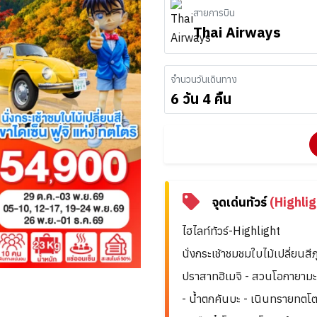
สายการบิน
Thai Airways
จำนวนวันเดินทาง
6 วัน 4 คืน
จุดเด่นทัวร์
(Highlig
ไฮไลท์ทัวร์-Highlight
นั่งกระเช้าชมชมใบไม้เปลี่ยนสีภ
ปราสาทฮิเมจิ - สวนโอกายามะ โ
- น้ำตกคันบะ - เนินทรายทตโต