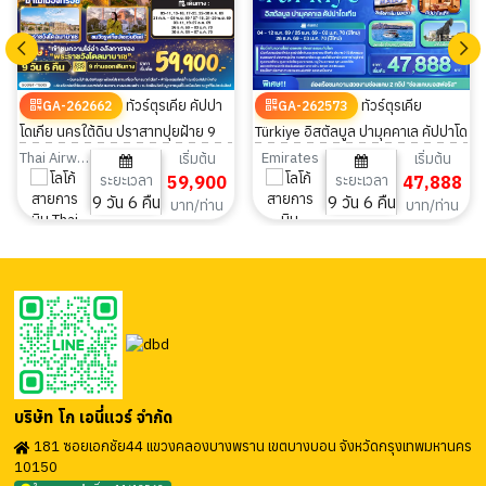
ทัวร์ตุรเคีย คัปปา
ทัวร์ตุรเคีย
GA-262662
GA-262573
โดเกีย นครใต้ดิน ปราสาทปุยฝ้าย 9
Türkiye อิสตัลบูล ปามุคคาเล คัปปาโด
วัน 6 คืน
เกีย 9วัน 6คืน
Thai Airways
Emirates
เริ่มต้น
เริ่มต้น
ระยะเวลา
59,900
ระยะเวลา
47,888
9 วัน 6 คืน
9 วัน 6 คืน
บาท/ท่าน
บาท/ท่าน
บริษัท โก เอนี่แวร์ จำกัด
181 ซอยเอกชัย44 แขวงคลองบางพราน เขตบางบอน จังหวัดกรุงเทพมหานคร
10150