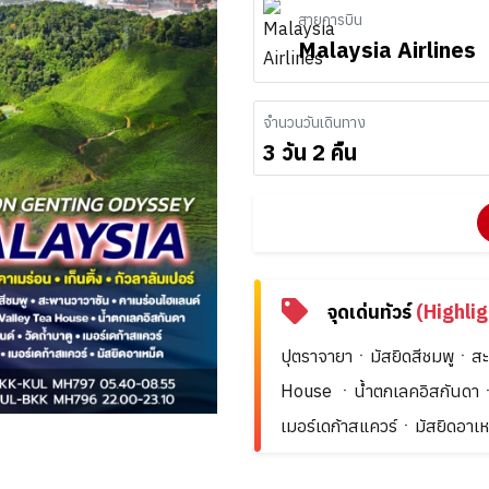
สายการบิน
Malaysia Airlines
จำนวนวันเดินทาง
3 วัน 2 คืน
จุดเด่นทัวร์
(Highlig
ปุตราจายาㆍมัสยิดสีชมพูㆍส
House ㆍน้ำตกเลคอิสกันดาㆍเ
เมอร์เดก้าสแควร์ㆍมัสยิดอาเห