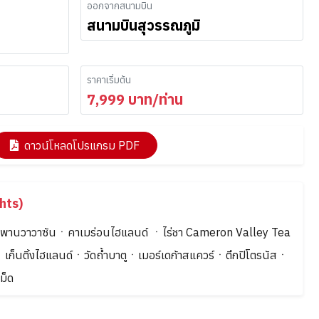
ออกจากสนามบิน
สนามบินสุวรรณภูมิ
ราคาเริ่มต้น
7,999
บาท/ท่าน
ดาวน์โหลดโปรแกรม PDF
hts)
ะพานวาวาซันㆍคาเมร่อนไฮแลนด์ ㆍไร่ชา Cameron Valley Tea
ก็นติ้งไฮแลนด์ㆍวัดถ้ำบาตูㆍเมอร์เดก้าสแควร์ㆍตึกปิโตรนัสㆍ
ม็ด