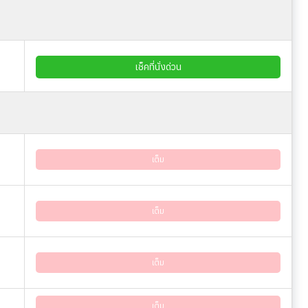
เช็คที่นั่งด่วน
เต็ม
เต็ม
เต็ม
เต็ม