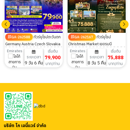
ทัวร์ยุโรปตะวันตก
ทัวร์ยุโรป
GA-262588
GA-262167
Germany Austria Czech Slovakia
Christmas Market เยอรมนี
Hungary 9วัน 6คืน
ออสเตรีย เช็ก สโลวีเนีย ฮังการี 8วัน
Emirates
Emirates
เริ่มต้น
เริ่มต้น
ระยะเวลา
79,900
ระยะเวลา
75,888
5คืน
9 วัน 6 คืน
8 วัน 5 คืน
บาท/ท่าน
บาท/ท่าน
บริษัท โก เอนี่แวร์ จำกัด