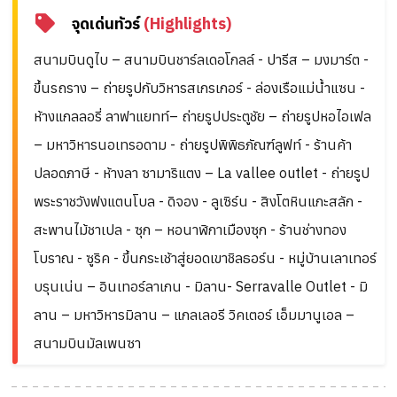
จุดเด่นทัวร์
(Highlights)
สนามบินดูไบ – สนามบินชาร์ลเดอโกลล์ - ปารีส – มงมาร์ต -
ขึ้นรถราง – ถ่ายรูปกับวิหารสเกรเกอร์ - ล่องเรือแม่น้ำแซน -
ห้างแกลลอรี่ ลาฟาแยทท์– ถ่ายรูปประตูชัย – ถ่ายรูปหอไอเฟล
– มหาวิหารนอเทรอดาม - ถ่ายรูปพิพิธภัณฑ์ลูฟท์ - ร้านค้า
ปลอดภาษี - ห้างลา ซามาริแตง – La vallee outlet - ถ่ายรูป
พระราชวังฟงแตนโบล - ดิจอง - ลูเซิร์น - สิงโตหินแกะสลัก -
สะพานไม้ชาเปล - ซุก – หอนาฬิกาเมืองซุก - ร้านช่างทอง
โบราณ - ซูริค - ขึ้นกระเช้าสู่ยอดเขาชิลธอร์น - หมู่บ้านเลาเทอร์
บรุนเน่น – อินเทอร์ลาเกน - มิลาน- Serravalle Outlet - มิ
ลาน – มหาวิหารมิลาน – แกลเลอรี วิคเตอร์ เอ็มมานูเอล –
สนามบินมัลเพนซา