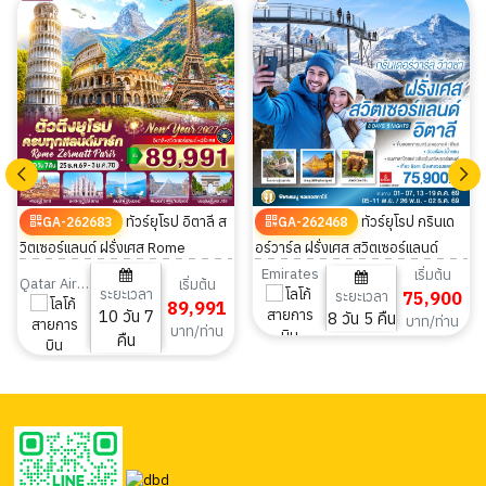
ทัวร์ยุโรป อิตาลี ส
ทัวร์ยุโรป กรินเด
GA-262683
GA-262468
วิตเซอร์แลนด์ ฝรั่งเศส Rome
อร์วาร์ล ฝรั่งเศส สวิตเซอร์แลนด์
Zermatt Paris 10 วัน 7 คืน
อิตาลี 8 วัน 5 คืน
Emirates
เริ่มต้น
Qatar Airways
เริ่มต้น
ระยะเวลา
ระยะเวลา
75,900
89,991
10 วัน 7
8 วัน 5 คืน
บาท/ท่าน
บาท/ท่าน
คืน