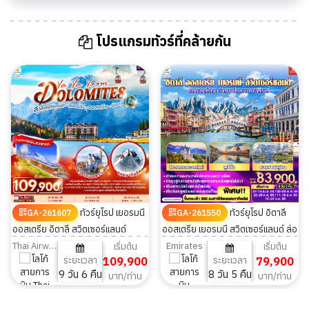
โปรแกรมทัวร์ที่คล้ายกัน
ทัวร์ยุโรป เยอรมนี
ทัวร์ยุโรป อิตาลี
GA-261607
GA-261550
ออสเตรีย อิตาลี สวิตเซอร์แลนด์
ออสเตรีย เยอรมนี สวิตเซอร์แลนด์ ล่อ
Dolomites 9 วัน 6 คืน
งกอนโดลา 8 วัน 5 คืน
Thai Airways
Emirates
เริ่มต้น
เริ่มต้น
ระยะเวลา
109,900
ระยะเวลา
79,900
9 วัน 6 คืน
8 วัน 5 คืน
บาท/ท่าน
บาท/ท่าน