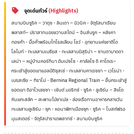
จุดเด่นทัวร์
(Highlights)
สนามบินซูริค – วาดุซ - ลินเดา – มิวนิค - จัตุรัสมาเรียน
พลาสท์– ปราสาทนอยชวานสไตน์ – อินส์บรูก – หลังคา
ทองคำ - มื้อค่ำพร้อมไทโรลเลียน โชว์ - อุทยานแห่งชาติโด
โลไมท์ - ทะเลสาบเบรียส - ทะเลสาบมิสุริน่า – ซานตามาดดา
เลน่า – หมู่บ้านคอร์ทินา ดัมเปซโซ - คาลัลโซ ดิ คาโดเร–
กระเช้าสู่ยอดเขาแอลป์ดิซุสเซ่ - ทะเลสาบคาเรซซา – เวโรน่า -
เบรสเซีย – ทิราโน่ - Bernina Regional Train – ขึ้นกระเช้าสู่
ยอดเขา ดิอาโวเลซซา - เซ้นต์ มอริทซ์ - ซูริค - ลูเซิร์น – สิงโต
หินแกะสลัก – สะพานไม้ชาเปล - ล่องเรือทานอาหารกลางวัน
ทะเลสาบลูเซิร์น - ซุก - หอนาฬิกาเมืองซุก - ซูริค – โบสถ์ฟรอ
มุนสเตอร์ - จัตุรัสปาราเดพลาทซ์ - สนามบินซูริค