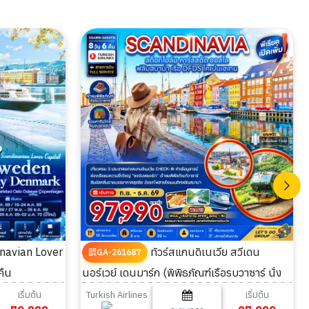
ทัวร์สแกนดิเนเวีย สวีเดน
GA-261687
คืน
นอร์เวย์ เดนมาร์ก (พิพิธภัณฑ์เรือรบวาซาร์ นั่ง
รถไฟฟลัมสบาน่า ล่องเรือสำราญ DFDS) 8วัน
เริ่มต้น
เริ่มต้น
Turkish Airlines