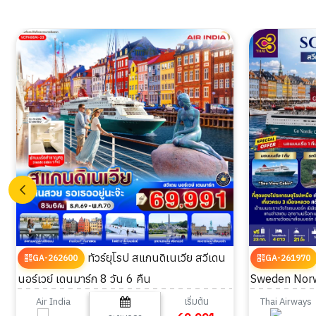
ทัวร์ยุโรป สแกนดิเนเวีย สวีเดน
GA-262600
GA-261970
นอร์เวย์ เดนมาร์ก 8 วัน 6 คืน
Sweden Norw
เริ่มต้น
Air India
Thai Airways