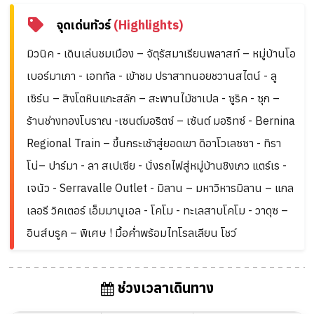
จุดเด่นทัวร์
(Highlights)
มิวนิค - เดินเล่นชมเมือง – จัตุรัสมาเรียนพลาสท์ – หมู่บ้านโอ
เบอร์มาเกา - เอททัล - เข้าชม ปราสาทนอยชวานสไตน์ - ลู
เซิร์น – สิงโตหินแกะสลัก – สะพานไม้ชาเปล - ซูริค - ซุก –
ร้านช่างทองโบราณ -เซนต์มอริตซ์ – เซ้นต์ มอริทซ์ - Bernina
Regional Train – ขึ้นกระเช้าสู่ยอดเขา ดิอาโวเลซซา - ทิรา
โน่– ปาร์มา - ลา สเปเซีย - นั่งรถไฟสู่หมู่บ้านชิงเกว แตร์เร -
เจนัว - Serravalle Outlet - มิลาน – มหาวิหารมิลาน – แกล
เลอรี วิคเตอร์ เอ็มมานูเอล - โคโม - ทะเลสาบโคโม - วาดุซ –
อินส์บรูค – พิเศษ ! มื้อค่ำพร้อมไทโรลเลียน โชว์
ช่วงเวลาเดินทาง