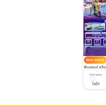
GA-262533
ฟินแลนด์ สวีเ
Stockholm O
Emirates