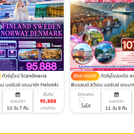
ทัวร์ยุโรป Scandinavia
ทัวร์ยุโรปเหนือ สแกนดิเนเวีย
GA-262237
ดน นอร์เวย์ เดนมาร์ก Helsinki
ฟินแลนด์ สวีเดน นอร์เวย์ เดนมาร
slo Copenhagen 10วัน 7คืน
คืน
เริ่มต้น
Emirates
95,888
ระยะเวลา
ระยะเวลา
10 วัน 7 คืน
11 วัน 8 คืน
บาท/ท่าน