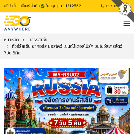
บริษัท โก เอนี่แวร์ จำกัด
ใบอนุญาต 11/12562
094-053-1725
หน้าหลัก
ทัวร์รัสเซีย
ทัวร์รัสเซีย ซากอร์ส มอสโคว์ เซนต์ปีเตอส์เบิร์ก ชมโชว์ละครสัตว์
7วัน 5คืน