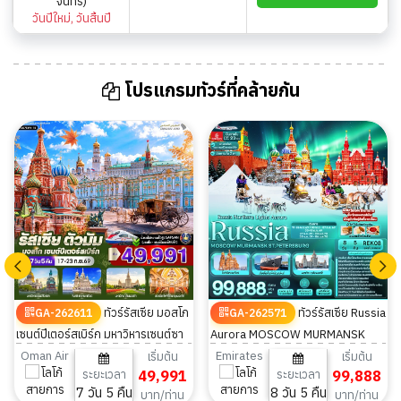
จันทร์)
วันปีใหม่, วันสิ้นปี
โปรแกรมทัวร์ที่คล้ายกัน
ทัวร์รัสเซีย มอสโก
ทัวร์รัสเซีย Russia
GA-262611
GA-262571
เซนต์ปีเตอร์สเบิร์ก มหาวิหารเซนต์ซา
Aurora MOSCOW MURMANSK
เวียร์ พระราชวังเครมลิน 7 วัน 5 คืน
STPETERSBURG 8วัน 5คืน
Oman Air
Emirates
เริ่มต้น
เริ่มต้น
ระยะเวลา
49,991
ระยะเวลา
99,888
7 วัน 5 คืน
8 วัน 5 คืน
บาท/ท่าน
บาท/ท่าน