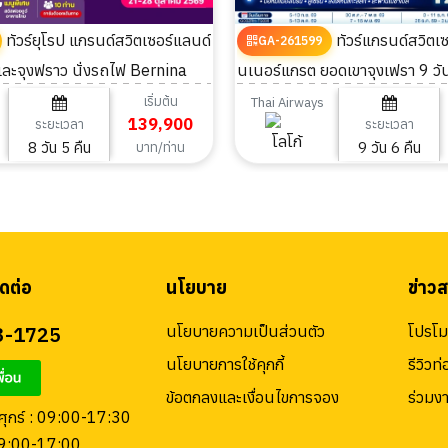
ทัวร์ยุโรป แกรนด์สวิตเซอร์แลนด์
ทัวร์แกรนด์สวิตเซอร์แลนด์ กรอ
GA-261599
และจุงฟราว นั่งรถไฟ Bernina
นเนอร์แกรต ยอดเขาจุงเฟรา 9 วั
 5คืน
เริ่มต้น
Thai Airways
139,900
ระยะเวลา
ระยะเวลา
8 วัน 5 คืน
9 วัน 6 คืน
บาท/ท่าน
ดต่อ
นโยบาย
ข่าว
3-1725
นโยบายความเป็นส่วนตัว
โปรโมช
นโยบายการใช้คุกกี้
รีวิวท่
ข้อตกลงและเงื่อนไขการจอง
ร่วมง
 ศุกร์ : 09:00-17:30
09:00-17:00