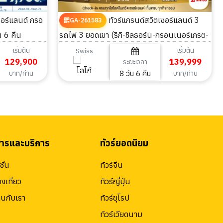
ทัวร์แกรนด์สวิตเซอร์แลนด์ 3
GA-261583
น 6 คืน
รถไฟ 3 ยอดเขา (ริกิ-ชิลธอร์น-กรอนเนอร์เกรต-
Golden pass) 8วัน 6คืน
เริ่มต้น
เริ่มต้น
Swiss
129,900
139,999
ระยะเวลา
8 วัน 6 คืน
บาท/ท่าน
บาท/ท่าน
สารและบริการ
ทัวร์ยอดนิยม
ั่น
ทัวร์จีน
องเที่ยว
ทัวร์ญี่ปุ่น
านกับเรา
ทัวร์ยุโรป
ทัวร์เวียดนาม