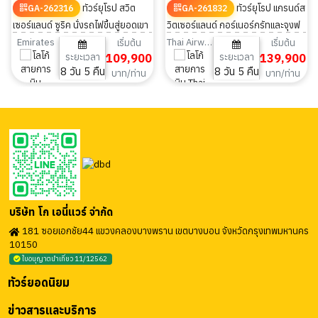
ทัวร์ยุโรป สวิต
ทัวร์ยุโรป แกรนด์ส
GA-262316
GA-261832
เซอร์แลนด์ ซูริค นั่งรถไฟขึ้นสู่ยอดเขา
วิตเซอร์แลนด์ กอร์เนอร์กรัทและจุงฟ
ริกิ 8 วัน 5 คืน
ราว นั่งรถไฟ Bernina Express 8วัน
Emirates
Thai Airways
เริ่มต้น
เริ่มต้น
ระยะเวลา
109,900
ระยะเวลา
139,900
5คืน
8 วัน 5 คืน
8 วัน 5 คืน
บาท/ท่าน
บาท/ท่าน
บริษัท โก เอนี่แวร์ จำกัด
181 ซอยเอกชัย44 แขวงคลองบางพราน เขตบางบอน จังหวัดกรุงเทพมหานคร
10150
ใบอนุญาตนำเที่ยว 11/12562
ทัวร์ยอดนิยม
ข่าวสารและบริการ