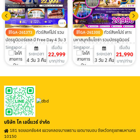
ทัวร์สิงค์โปร์ รวม
ทัวร์สิงคโปร์ เกาะ
GA-261373
GA-261300
บัตรยูนิเวอร์แซล มี Free Day 4 วัน 3
มหาสนุกเซ็นโตซ่า รวมบัตรยูนิเวอร์
คืน
แซลและรถรับส่ง 3วัน 2คืน
Singapore Airlines
Singapore Airlines
เริ่มต้น
เริ่มต้น
ระยะเวลา
22,999
ระยะเวลา
21,990
4 วัน 3 คืน
3 วัน 2 คืน
บาท/ท่าน
บาท/ท่าน
บริษัท โก เอนี่แวร์ จำกัด
181 ซอยเอกชัย44 แขวงคลองบางพราน เขตบางบอน จังหวัดกรุงเทพมหานคร
10150