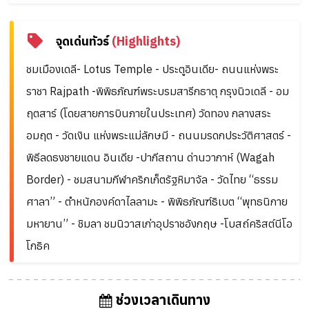
จุดเด่นทัวร์
(Highlights)
ชมเมืองเดลี- Lotus Temple - ประตูอินเดีย- ถนนแห่งพระ
ราชา Rajpath -พิพิธภัณฑ์พระบรมสารีกธาตุ กรุงนิวเดลี - อม
ฤตสาร์ (โดยสายการบินภายในประเทศ) วัดทอง กลางสระ
อมฤต - วัดเงิน แห่งพระแม่ลักษมี - ถนนมรดกประวัติศาสตร์ -
พิธีลดธงชายแดน อินเดีย -ปากีสถาน ด่านวากาห์ (Wagah
Border) - ชมสนามกีฬาคริกเก็ตรัฐหิมาจัล - วัดไทย “ธรรม
ศาลา” - ตําหนักองค์ดาไลลามะ - พิพิธภัณฑ์ธิเบต “พุทธนิกาย
มหายาน” - ชิมลา ชมนิวาสเก่าอุปราชอังกฤษ -โบสถ์คริสต์นีโอ
โกธิค
ช่วงเวลาเดินทาง