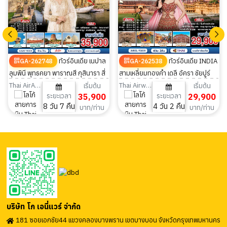
ทัวร์อินเดีย เนปาล
ทัวร์อินเดีย INDIA
GA-262748
GA-262538
ลุมพินี พุทธคยา พาราณสี กุสินารา สี่
สามเหลี่ยมทองคำ เดลี อัครา ชัยปูร์
พุทธสังเวชนียสถาน 8วัน 7คืน
4วัน 2คืน
Thai AirAsia
Thai Airways
เริ่มต้น
เริ่มต้น
ระยะเวลา
35,900
ระยะเวลา
29,900
8 วัน 7 คืน
4 วัน 2 คืน
บาท/ท่าน
บาท/ท่าน
บริษัท โก เอนี่แวร์ จำกัด
181 ซอยเอกชัย44 แขวงคลองบางพราน เขตบางบอน จังหวัดกรุงเทพมหานคร