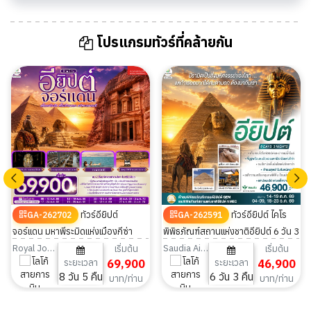
โปรแกรมทัวร์ที่คล้ายกัน
ทัวร์อียิปต์
ทัวร์อียิปต์ ไคโร
GA-262702
GA-262591
จอร์แดน มหาพีระมิดแห่งเมืองกีซ่า
พิพิธภัณฑ์สถานแห่งชาติอียิปต์ 6 วัน 3
พิพิธภัณฑ์แกรนด์อียิปต์ 8 วัน 5 คืน
คืน
Royal Jordanian
Saudia Airlines
เริ่มต้น
เริ่มต้น
ระยะเวลา
69,900
ระยะเวลา
46,900
8 วัน 5 คืน
6 วัน 3 คืน
บาท/ท่าน
บาท/ท่าน