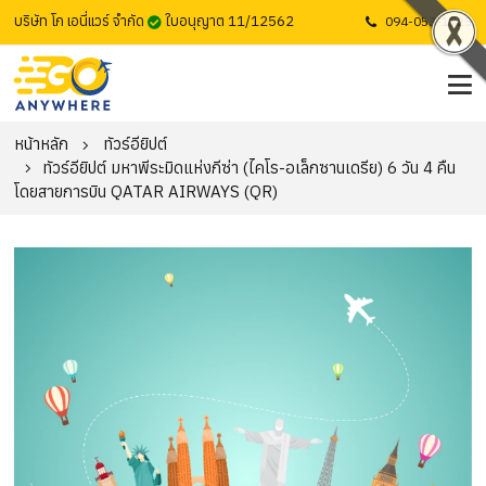
บริษัท โก เอนี่แวร์ จำกัด
ใบอนุญาต 11/12562
094-053-1725
หน้าหลัก
ทัวร์อียิปต์
ทัวร์อียิปต์ มหาพีระมิดแห่งกีซ่า (ไคโร-อเล็กซานเดรีย) 6 วัน 4 คืน
โดยสายการบิน QATAR AIRWAYS (QR)