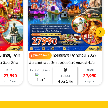
ทัวร์ฮ่องกง เคาท์ดาวน์ 2027
GA-262649
์ 3วัน 2คืน
นั่งกระเช้านองปิง รวมบัตรดิสนีย์แลนด์ 4วัน
2คืน
เริ่มต้น
เริ่มต้น
Hong Kong Airlines
27,990
27,990
ระยะเวลา
4 วัน 2 คืน
บาท/ท่าน
บาท/ท่าน