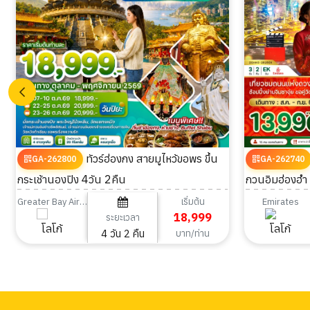
ทัวร์ฮ่องกง สายมูไหว้ขอพร ขึ้น
GA-262800
GA-262740
กระเช้านองปิง 4วัน 2คืน
กวนอิมฮ่องฮำ 
เริ่มต้น
Greater Bay Airlines
Emirates
18,999
ระยะเวลา
4 วัน 2 คืน
บาท/ท่าน