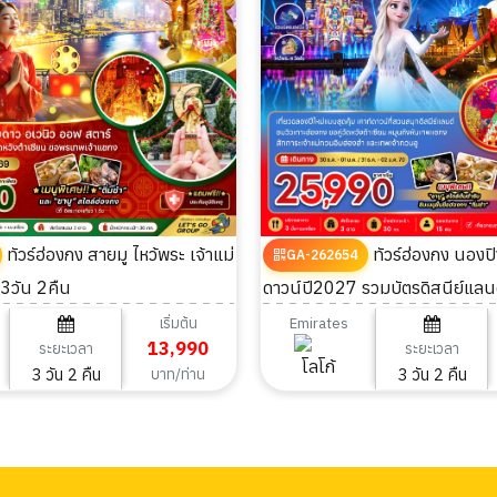
ทัวร์ฮ่องกง สายมู ไหว้พระ เจ้าแม่
ทัวร์ฮ่องกง นองปิง สายมู เคาท์
GA-262654
3วัน 2คืน
ดาวน์ปี2027 รวมบัตรดิสนีย์แลนด
เริ่มต้น
Emirates
13,990
ระยะเวลา
ระยะเวลา
3 วัน 2 คืน
3 วัน 2 คืน
บาท/ท่าน