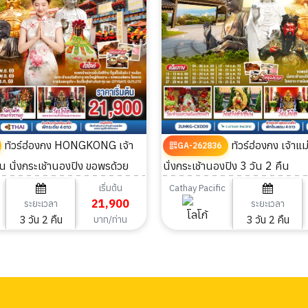
ทัวร์ฮ่องกง HONGKONG เจ้า
ทัวร์ฮ่องกง เจ้าแม่กวนอิมซีซ้าน
GA-262836
น นั่งกระเช้านองปิง ขอพรด้วย
นั่งกระเช้านองปิง 3 วัน 2 คืน
ให้ชีวิต 3 วัน 2 คืน
เริ่มต้น
Cathay Pacific
21,900
ระยะเวลา
ระยะเวลา
3 วัน 2 คืน
3 วัน 2 คืน
บาท/ท่าน