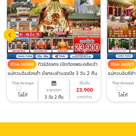
ทัวร์ฮ่องกง เปิดท้องพระคลังเจ้า
GA-262838
GA-262837
แม่กวนอิมฮ่องฮำ นั่งกระเช้านองปิง 3 วัน 2 คืน
แม่กวนอิมซีซ้า
ศรัทธา เติมพลัง
เริ่มต้น
Thai Airways
Thai Airways
23,900
ระยะเวลา
3 วัน 2 คืน
บาท/ท่าน