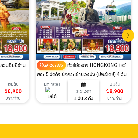
ทัวร์ฮ่องกง HONGKONG ไหว้
GA-262835
พระ 5 วัดดัง นั่งกระเช้านองปิง (มีฟรีเดย์) 4 วัน
3 คืน
เริ่มต้น
เริ่มต้น
Emirates
18,900
18,900
ระยะเวลา
4 วัน 3 คืน
บาท/ท่าน
บาท/ท่าน