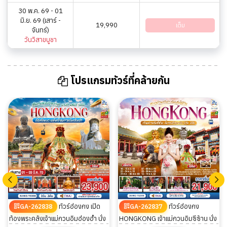
30 พ.ค. 69 - 01
มิ.ย. 69 (เสาร์ -
19,990
เต็ม
จันทร์)
วันวิสาขบูชา
โปรแกรมทัวร์ที่คล้ายกัน
ทัวร์ฮ่องกง เปิด
ทัวร์ฮ่องกง
GA-262838
GA-262837
ท้องพระคลังเจ้าแม่กวนอิมฮ่องฮำ นั่ง
HONGKONG เจ้าแม่กวนอิมซีซ้าน นั่ง