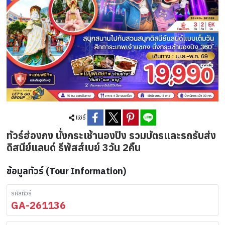
แชร์
ทัวร์ฮ่องกง นั่งกระเช้านองปิง รวมบัตรและรถรับส่ง
ดิสนีย์แลนด์ รีพัสส์เบย์ 3วัน 2คืน
ข้อมูลทัวร์ (Tour Information)
รหัสทัวร์
GA-261136