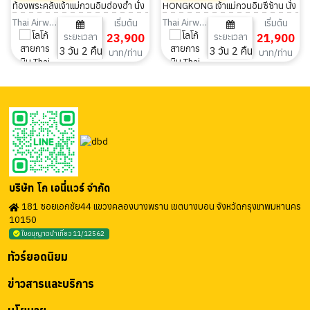
ท้องพระคลังเจ้าแม่กวนอิมฮ่องฮำ นั่ง
HONGKONG เจ้าแม่กวนอิมซีซ้าน นั่ง
กระเช้านองปิง 3 วัน 2 คืน
กระเช้านองปิง ขอพรด้วยศรัทธา เติม
Thai Airways
Thai Airways
เริ่มต้น
เริ่มต้น
ระยะเวลา
23,900
ระยะเวลา
21,900
พลังให้ชีวิต 3 วัน 2 คืน
3 วัน 2 คืน
3 วัน 2 คืน
บาท/ท่าน
บาท/ท่าน
บริษัท โก เอนี่แวร์ จำกัด
181 ซอยเอกชัย44 แขวงคลองบางพราน เขตบางบอน จังหวัดกรุงเทพมหานคร
10150
ใบอนุญาตนำเที่ยว 11/12562
ทัวร์ยอดนิยม
ข่าวสารและบริการ