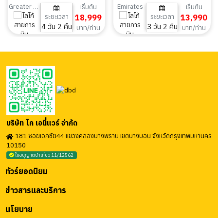
2คืน
Greater Bay Airlines
Emirates
เริ่มต้น
เริ่มต้น
ระยะเวลา
18,999
ระยะเวลา
13,990
4 วัน 2 คืน
3 วัน 2 คืน
บาท/ท่าน
บาท/ท่าน
บริษัท โก เอนี่แวร์ จำกัด
181 ซอยเอกชัย44 แขวงคลองบางพราน เขตบางบอน จังหวัดกรุงเทพมหานคร
10150
ใบอนุญาตนำเที่ยว 11/12562
ทัวร์ยอดนิยม
ข่าวสารและบริการ
นโยบาย