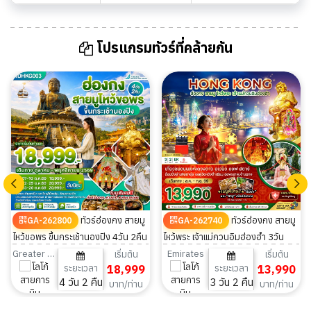
โปรแกรมทัวร์ที่คล้ายกัน
ทัวร์ฮ่องกง สายมู
ทัวร์ฮ่องกง สายมู
GA-262800
GA-262740
ไหว้ขอพร ขึ้นกระเช้านองปิง 4วัน 2คืน
ไหว้พระ เจ้าแม่กวนอิมฮ่องฮำ 3วัน
2คืน
Greater Bay Airlines
Emirates
เริ่มต้น
เริ่มต้น
ระยะเวลา
18,999
ระยะเวลา
13,990
4 วัน 2 คืน
3 วัน 2 คืน
บาท/ท่าน
บาท/ท่าน