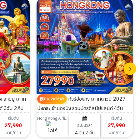
ทัวร์ฮ่องกง เคาท์ดาวน์ 2027
GA-262649
์ 3วัน 2คืน
นั่งกระเช้านองปิง รวมบัตรดิสนีย์แลนด์ 4วัน
2คืน
เริ่มต้น
เริ่มต้น
Hong Kong Airlines
27,990
27,990
ระยะเวลา
4 วัน 2 คืน
บาท/ท่าน
บาท/ท่าน