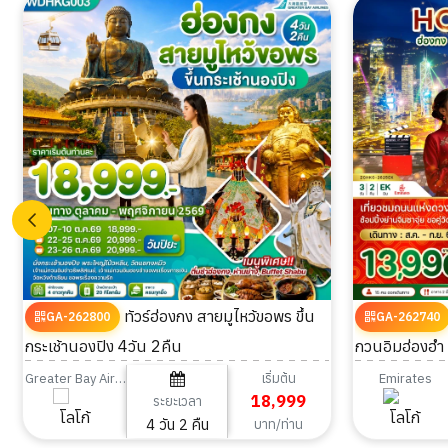
ทัวร์ฮ่องกง สายมูไหว้ขอพร ขึ้น
GA-262800
GA-262740
กระเช้านองปิง 4วัน 2คืน
กวนอิมฮ่องฮำ 
เริ่มต้น
Greater Bay Airlines
Emirates
18,999
ระยะเวลา
4 วัน 2 คืน
บาท/ท่าน