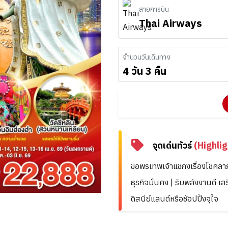
สายการบิน
Thai Airways
จำนวนวันเดินทาง
4 วัน 3 คืน
จุดเด่นทัวร์
(Highlig
ขอพรเทพเจ้าแชกงเรื่องโชคลาภ
ธุรกิจมั่นคง | รับพลังงานดี เสริ
ดิสนีย์แลนด์หรือช้อปปิ้งจุใจ