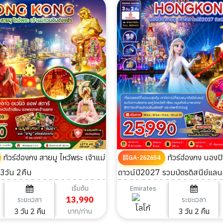
ทัวร์ฮ่องกง สายมู ไหว้พระ เจ้าแม่
ทัวร์ฮ่องกง นองปิง สายมู เคาท์
GA-262654
3วัน 2คืน
ดาวน์ปี2027 รวมบัตรดิสนีย์แลนด
เริ่มต้น
Emirates
13,990
ระยะเวลา
ระยะเวลา
3 วัน 2 คืน
3 วัน 2 คืน
บาท/ท่าน