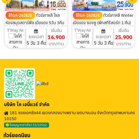
ทัวร์เกาหลี โซล
ทัวร์เกาหลี Winter
GA-262825
GA-262824
ห้องสมุดสตาร์ฟิล เมียงดง 5วัน 3คืน
เมียงดง ซองซู (พักสกีรีสอร์ท 1 คืน)
5วัน 3คืน
T'Way Air
T'Way Air
เริ่มต้น
เริ่มต้น
ระยะเวลา
16,900
ระยะเวลา
25,900
5 วัน 3 คืน
5 วัน 3 คืน
บาท/ท่าน
บาท/ท่าน
บริษัท โก เอนี่แวร์ จำกัด
181 ซอยเอกชัย44 แขวงคลองบางพราน เขตบางบอน จังหวัดกรุงเทพมหานคร
10150
ใบอนุญาตนำเที่ยว 11/12562
ทัวร์ยอดนิยม