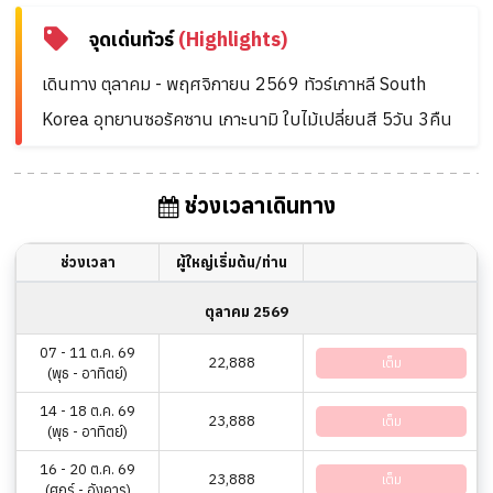
จุดเด่นทัวร์
(Highlights)
เดินทาง ตุลาคม - พฤศจิกายน 2569 ทัวร์เกาหลี South
Korea อุทยานซอรัคซาน เกาะนามิ ใบไม้เปลี่ยนสี 5วัน 3คืน
ช่วงเวลาเดินทาง
ช่วงเวลา
ผู้ใหญ่เริ่มต้น/ท่าน
ตุลาคม 2569
07 - 11 ต.ค. 69
22,888
เต็ม
(พุธ - อาทิตย์)
14 - 18 ต.ค. 69
23,888
เต็ม
(พุธ - อาทิตย์)
16 - 20 ต.ค. 69
23,888
เต็ม
(ศุกร์ - อังคาร)