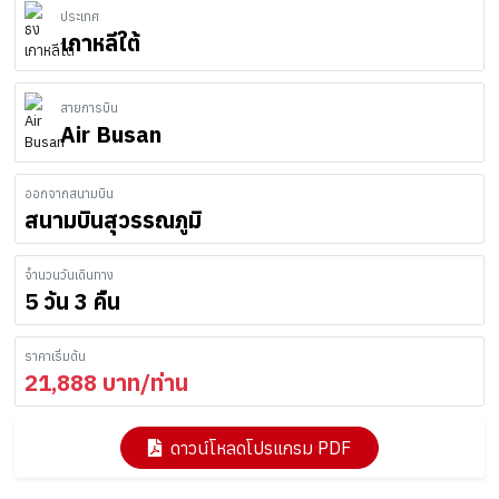
ประเทศ
เกาหลีใต้
สายการบิน
Air Busan
ออกจากสนามบิน
สนามบินสุวรรณภูมิ
จำนวนวันเดินทาง
5 วัน 3 คืน
ราคาเริ่มต้น
21,888
บาท/ท่าน
ดาวน์โหลดโปรแกรม PDF