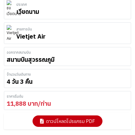
ประเทศ
เวียดนาม
สายการบิน
Vietjet Air
ออกจากสนามบิน
สนามบินสุวรรณภูมิ
จำนวนวันเดินทาง
4 วัน 3 คืน
ราคาเริ่มต้น
11,888
บาท/ท่าน
ดาวน์โหลดโปรแกรม PDF