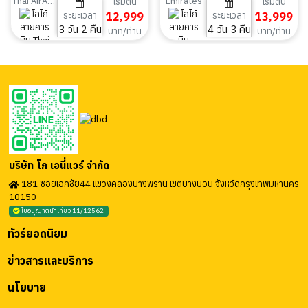
คืน) 3วัน 2คืน
4วัน 3คืน
Thai AirAsia
Emirates
เริ่มต้น
เริ่มต้น
ระยะเวลา
12,999
ระยะเวลา
13,999
3 วัน 2 คืน
4 วัน 3 คืน
บาท/ท่าน
บาท/ท่าน
บริษัท โก เอนี่แวร์ จำกัด
181 ซอยเอกชัย44 แขวงคลองบางพราน เขตบางบอน จังหวัดกรุงเทพมหานคร
10150
ใบอนุญาตนำเที่ยว 11/12562
ทัวร์ยอดนิยม
ข่าวสารและบริการ
นโยบาย