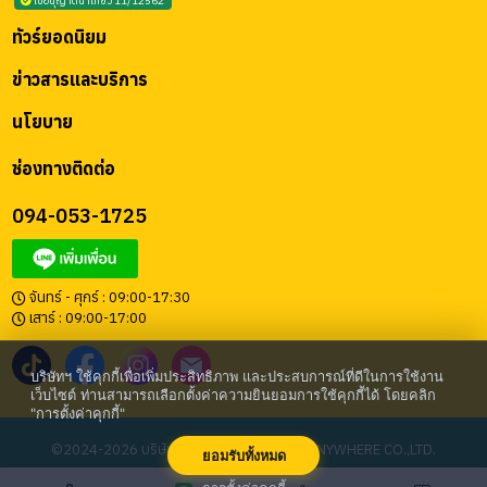
ใบอนุญาตนำเที่ยว 11/12562
ทัวร์ยอดนิยม
ข่าวสารและบริการ
นโยบาย
ช่องทางติดต่อ
094-053-1725
จันทร์ - ศุกร์ : 09:00-17:30
เสาร์ : 09:00-17:00
บริษัทฯ ใช้คุกกี้เพื่อเพิ่มประสิทธิภาพ และประสบการณ์ที่ดีในการใช้งาน
เว็บไซต์ ท่านสามารถเลือกตั้งค่าความยินยอมการใช้คุกกี้ได้ โดยคลิก
"การตั้งค่าคุกกี้"
©2024-2026 บริษัท โก เอนี่แวร์ จำกัด | GO ANYWHERE CO.,LTD.
ยอมรับทั้งหมด