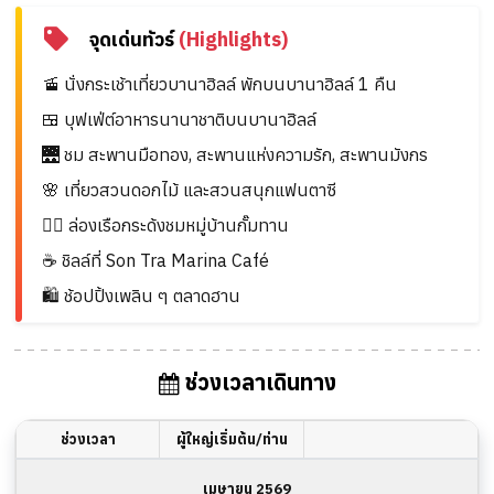
จุดเด่นทัวร์
(Highlights)
🚡 นั่งกระเช้าเที่ยวบานาฮิลล์ พักบนบานาฮิลล์ 1 คืน
🍱 บุฟเฟ่ต์อาหารนานาชาติบนบานาฮิลล์
🌉 ชม สะพานมือทอง, สะพานแห่งความรัก, สะพานมังกร
🌸 เที่ยวสวนดอกไม้ และสวนสนุกแฟนตาซี
🚣‍♂️ ล่องเรือกระด้งชมหมู่บ้านกั๊มทาน
☕ ชิลล์ที่ Son Tra Marina Café
🛍️ ช้อปปิ้งเพลิน ๆ ตลาดฮาน
ช่วงเวลาเดินทาง
ช่วงเวลา
ผู้ใหญ่เริ่มต้น/ท่าน
เมษายน 2569