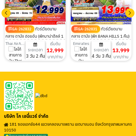
ทัวร์เวียดนาม
ทัวร์เวียดนาม
GA-262832
GA-262831
กลาง ดานัง ฮอยอัน (พักบาน่าฮิลล์ 1
กลาง ดานัง (พัก BANA HILLS 1 คืน)
คืน) 3วัน 2คืน
4วัน 3คืน
Thai AirAsia
Emirates
เริ่มต้น
เริ่มต้น
ระยะเวลา
12,999
ระยะเวลา
13,999
3 วัน 2 คืน
4 วัน 3 คืน
บาท/ท่าน
บาท/ท่าน
บริษัท โก เอนี่แวร์ จำกัด
181 ซอยเอกชัย44 แขวงคลองบางพราน เขตบางบอน จังหวัดกรุงเทพมหานคร
10150