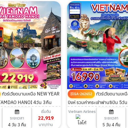
ทัวร์เวียดนามเหนือ NEW YEAR
ทัวร์เวียดนามเหนือ ฮานอย นิงห์
GA-262652
TAMDAO HANOI 4วัน 3คืน
บิงห์ รวมค่ากระเช้าฟานซิปัน 5วัน
เริ่มต้น
Vietnam Airlines
22,919
ระยะเวลา
ระยะเวลา
4 วัน 3 คืน
5 วัน 4 คืน
บาท/ท่าน