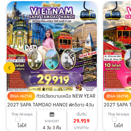
ทัวร์เวียดนามเหนือ NEW YEAR
GA-262742
GA-262741
2027 SAPA TAMDAO HANOI พัก5ดาว 4วัน
2027 SAPA 
3คืน
เริ่มต้น
Thai Airways
Thai Airways
29,919
ระยะเวลา
4 วัน 3 คืน
บาท/ท่าน