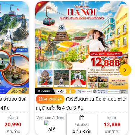
ทัวร์เวียดนามเหนือ ฮานอย ซาปา
GA-262624
 4คืน
หมู่บ้านกั๊ตกั๊ต 4 วัน 3 คืน
เริ่มต้น
เริ่มต้น
Vietnam Airlines
20,990
12,888
ระยะเวลา
4 วัน 3 คืน
บาท/ท่าน
บาท/ท่าน