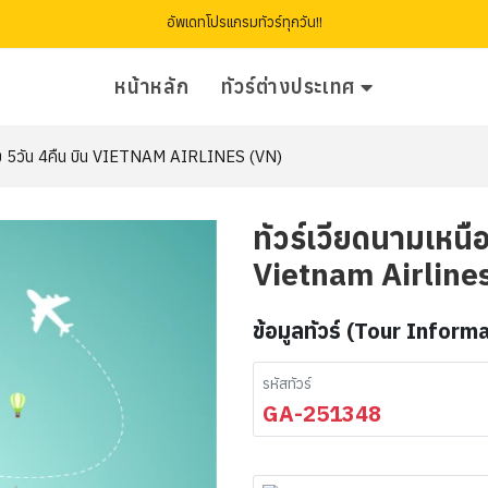
อัพเดทโปรแกรมทัวร์ทุกวัน!!
หน้าหลัก
ทัวร์ต่างประเทศ
อง 5วัน 4คืน บิน VIETNAM AIRLINES (VN)
ทัวร์เวียดนามเหน
Vietnam Airline
ข้อมูลทัวร์ (Tour Inform
รหัสทัวร์
GA-251348