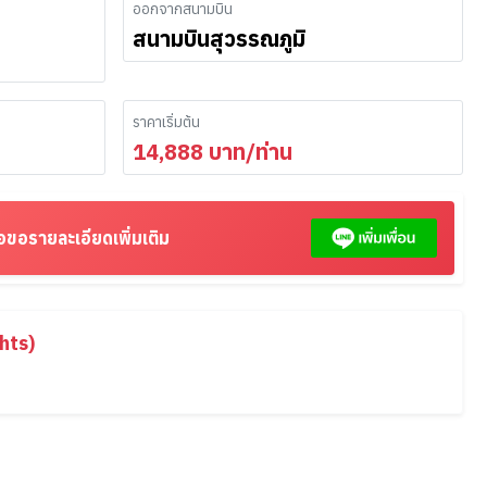
ออกจากสนามบิน
สนามบินสุวรรณภูมิ
ราคาเริ่มต้น
14,888
บาท/ท่าน
อขอรายละเอียดเพิ่มเติม
hts)