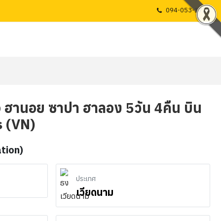
094-053-1725
ือ ฮานอย ซาปา ฮาลอง 5วัน 4คืน บิน
s (VN)
ation)
ประเทศ
เวียดนาม