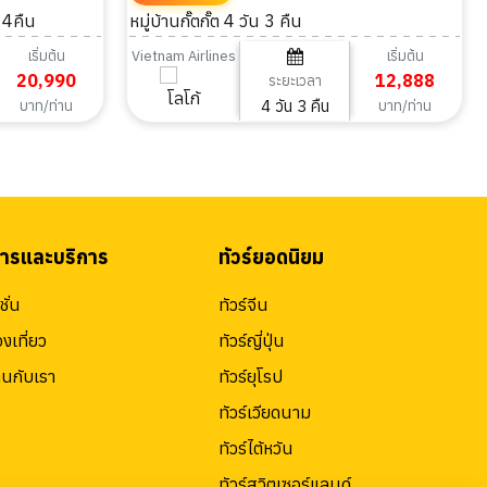
 4คืน
หมู่บ้านกั๊ตกั๊ต 4 วัน 3 คืน
เริ่มต้น
เริ่มต้น
Vietnam Airlines
20,990
12,888
ระยะเวลา
4 วัน 3 คืน
บาท/ท่าน
บาท/ท่าน
สารและบริการ
ทัวร์ยอดนิยม
ั่น
ทัวร์จีน
องเที่ยว
ทัวร์ญี่ปุ่น
านกับเรา
ทัวร์ยุโรป
ทัวร์เวียดนาม
ทัวร์ไต้หวัน
ทัวร์สวิตเซอร์แลนด์