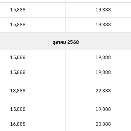
15,888
19,888
15,888
19,888
ตุลาคม 2568
15,888
19,888
15,888
19,888
18,888
22,888
15,888
19,888
16,888
20,888