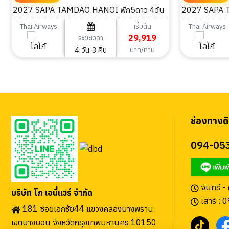
2027 SAPA TAMDAO HANOI พัก5ดาว 4วัน
2027 SAPA 
3คืน
เริ่มต้น
Thai Airways
Thai Airways
29,919
ระยะเวลา
4 วัน 3 คืน
บาท/ท่าน
ช่องทางติ
094-05
จันทร์ -
บริษัท โก เอนี่แวร์ จำกัด
เสาร์ : 
181 ซอยเอกชัย44 แขวงคลองบางพราน
เขตบางบอน จังหวัดกรุงเทพมหานคร 10150