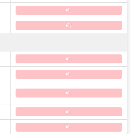
เต็ม
เต็ม
เต็ม
เต็ม
เต็ม
เต็ม
เต็ม