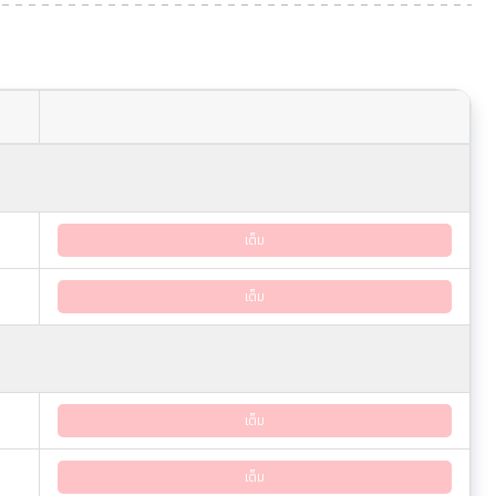
เต็ม
เต็ม
เต็ม
เต็ม