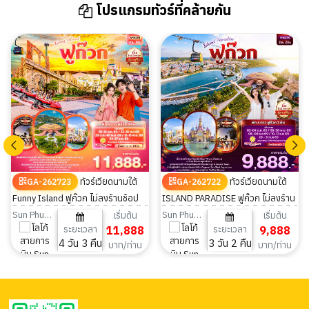
โปรแกรมทัวร์ที่คล้ายกัน
ทัวร์เวียดนามใต้
ทัวร์เวียดนามใต้
GA-262723
GA-262722
Funny Island ฟูก๊วก ไม่ลงร้านช้อป
ISLAND PARADISE ฟูก๊วก ไม่ลงร้าน
4วัน 3คืน
ช้อป 3วัน 2คืน
Sun PhuQuoc Airways
Sun PhuQuoc Airways
เริ่มต้น
เริ่มต้น
ระยะเวลา
11,888
ระยะเวลา
9,888
4 วัน 3 คืน
3 วัน 2 คืน
บาท/ท่าน
บาท/ท่าน