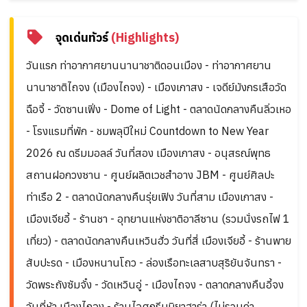
จุดเด่นทัวร์
(Highlights)
วันแรก ท่าอากาศยานนานาชาติดอนเมือง - ท่าอากาศยาน
นานาชาติไถจง (เมืองไถจง) - เมืองเกาสง - เจดีย์มังกรเสือวัด
ฉือจี้ - วัดซานเฟิ่ง - Dome of Light - ตลาดนัดกลางคืนลิ่วเหอ
- โรงแรมที่พัก - ชมพลุปีใหม่ Countdown to New Year
2026 ณ ดรีมมอลล์ วันที่สอง เมืองเกาสง - อนุสรณ์พุทธ
สถานฝอกวงซาน - ศูนย์ผลิตเวชสำอาง JBM - ศูนย์ศิลปะ
ท่าเรือ 2 - ตลาดนัดกลางคืนรุ่ยเฟิง วันที่สาม เมืองเกาสง -
เมืองเจียอี้ - ร้านชา - อุทยานแห่งชาติอาลีซาน (รวมนั่งรถไฟ 1
เที่ยว) - ตลาดนัดกลางคืนเหวินฮั่ว วันที่สี่ เมืองเจียอี้ - ร้านพาย
สับปะรด - เมืองหนานโถว - ล่องเรือทะเลสาบสุริยันจันทรา -
วัดพระถังซัมจั๋ง - วัดเหวินอู่ - เมืองไถจง - ตลาดกลางคืนอี้จง
วันที่ห้า เมืองไถจง - ร้านไอศกรีมมิยาฮาร่า (ไม่รวมค่า