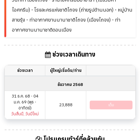
ไอศกรีม) - โรงละครแห่งชาติไถจง (ถ่ายรูปด้านนอก) - หมู่บ้าน
สายรุ้ง - ท่าอากาศยานนานาชาติไถจง (เมืองไถจง) - ท่า
อากาศยานนานาชาติดอนเมือง
ช่วงเวลาเดินทาง
ช่วงเวลา
ผู้ใหญ่เริ่มต้น/ท่าน
ธันวาคม 2568
31 ธ.ค. 68 - 04
ม.ค. 69 (พุธ -
23,888
เต็ม
อาทิตย์)
วันสิ้นปี, วันปีใหม่
โปรแกรมทัวร์ที่คล้ายกัน